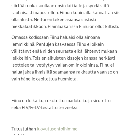
siirtää ruoka suullaan ensin lattialle ja syödä siitä
rauhaisasti napostellen. Fiinun kupin alla kannattaa siis
olla alusta. Neitonen tekee asiansa siististi
hiekkalaatikkoon. Eläinlääkärissä Fiinu on ollut kiltisti.
Omassa kodissaan Fiinu haluaisi olla ainoana
lemmikkinä. Pentujen kasvaessa Fiinu ei oikein
välittänyt enää niiden seurasta eikä lähtenyt mukaan
leikkeihin. Toisien aikuisten kissojen kanssa herkästi
isottelee tai vetäytyy vallan omiin oloihinsa. Fiinu ei
halua jakaa ihmisiltä saamaansa rakkautta vaan se on
vain hänelle osoitettua huomiota.
Fiinu on leikattu, rokotettu, madotettu ja sirutettu
sekä FIV/FeLV-testattu terveeksi.
Tutustuthan
luovutusehtoihimme