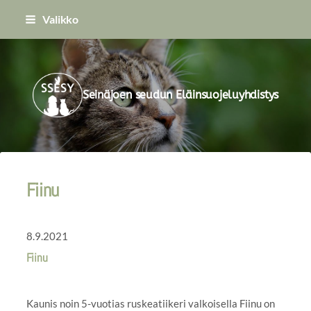
Siirry
Valikko
sivun
sisältöön
Seinäjoen seudun Eläinsuojeluyhdistys
Fiinu
8.9.2021
Fiinu
Kaunis noin 5-vuotias ruskeatiikeri valkoisella Fiinu on