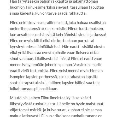
Hän tarvitseekin paljon rakkautta ja jakamattoman
huomion. Fiinu esimerkiksi sievästi tassullaan taputtaa
sinua kädestä, kun on tarve saada rakkautta.
Fiinu onkin kovin seurallinen neiti, joka haluaa osallistua
omien ihmistensä arkiaskareisiin. Fiinun luottamuksen,
kun ansaitsee, on hän yhtä kehräämistä sinulle jatkossa!
Fiinu on myös kiltti eikä ole kertaakaan purrut tai
kynsinyt edes eläinlääkärissä. Hän nauttii sisällä olosta
eikä yritä livahtaa ovesta pihalle vaan iloisena ottaa
sinut vastaan. Liiallisesta hälinästä Fiinu ei nauti vaan
menee lymyilemään johonkin piiloon. Varsinkin imuriin
vaatii vielä tottumista. Fiinu voisi mennä myös hieman
isompien lapsien perheessä, koska rakastaa lapsilta
saatuja rapsutuksia. Liiallinen lapsien hälinä saa taas
luikahtamaan piilopaikkaan.
Muutoin hiljainen Fiinu ilmoittaa kyllä selkeästi
lähestyvästä ruoka-ajasta. Hänelle on hyvin maistunut
viljattomat märkä- ja kuivaruuat, kunhan ei ole samaa
makua jatkuvasti. Fiinun erikoisena ruokailutapana on