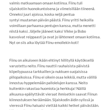
valmis matkaamaan omaan kotiinsa. Fiinu tuli
sijaiskotiin huonokuntoisena ja viimeisillään tiineenä.
Onneksi juuri ajoissa, koska neljä pentua
syntyi muutaman päivän päästä. Fiinu yritti heikoilla
voimillaan parhaansa pentujen kanssa, mutta menetti
niistä kaksi. Jäljelle jääneet kaksi Vikke ja Bobo
kasvoivat reippaasti ja ovat jo lähteneet omaan kotiinsa.
Nyt on siis aika löytää Fiinu-emollekin koti!
Fiinu on aikuiseen ikään ehtinyt hillityllä käytöksellä
varustettu neito. Fiinu nauttii rauhaisista päivistä
kiipeilypuussa tarkkaillen ja nukkuen suojaisissa
piilopaikoissa. Fiinu ei oikein osaa leikkiä, mutta välillä
innostuu hyppelemään pallolelujen kanssa. Neito
kuitenkin rakastaa huomiota ja herkkuja! Näillä
alkuunsa epäilyttävät vieraat ihmisetkin saavat Fiinun
kiinnostuksen heräämään. Sijaiskodin äidin sylissä ja
vieressä Fiinu haluaisi viettää kaikki hetket päivästään.