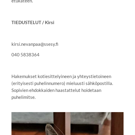
etukäteen.
TIEDUSTELUT / Kirsi
kirsi.nevanpaa@ssesy.fi
040 5838364
Hakemukset kotiesittelyineen ja yhteystietoineen
(erityisesti puhelinnumero) mieluusti sähköpostilla.
Sopivien ehdokkaiden haastattelut hoidetaan
puhelimitse.