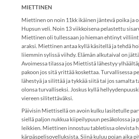
MIETTINEN
Miettinen on noin 11kk ikäinen jäntevä poika ja o
Hupsun veli. Noin 13 viikkoisena pelastettu sisa
Miettinen oli tullessaan jo hieman ehtinyt villiin
araksi. Miettinen antaa kyllä käsitellä ja tehdä h
liiemmin sylissä viihdy. Elämän alkutaival on jätt
Avoimessa tilassa jos Miettistä lähestyy ylhäältä
pakoon jos sitä yrittää koskettaa. Turvallisessa p
lähestyä ja silittää ja tykkää siitä tai jos samalta 
olonsa turvalliseksi. Joskus kyllä hellyydenpuusk
viereen silitettäväksi.
Päivisin Miettisellä on avoin kulku lasitetulle pa
siellä paljon nukkua kiipeilypuun pesäkolossa ja p
leikkien. Miettinen innostuu tabletissa olevista hii
kärpäspelisovelluksista. Siinä kuluu pojan aika p