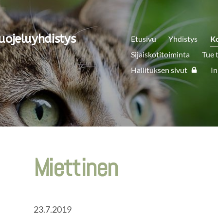
uojeluyhdistys
Etusivu
Yhdistys
K
Sijaiskotitoiminta
Tue 
Hallituksen sivut
In
Miettinen
23.7.2019