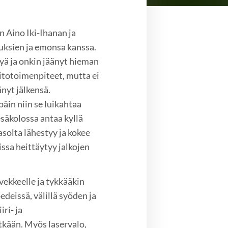
n Aino Iki-Ihanan ja
ruksien ja emonsa kanssa.
tyä ja onkin jäänyt hieman
oitotoimenpiteet, mutta ei
änyt jälkensä.
päin niin se luikahtaa
esäkolossa antaa kyllä
tasolta lähestyy ja kokee
issa heittäytyy jalkojen
rvekkeelle ja tykkääkin
edeissä, välillä syöden ja
ri- ja
itkään. Myös laservalo,