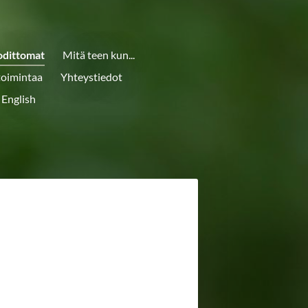
odittomat
Mitä teen kun...
toimintaa
Yhteystiedot
 English