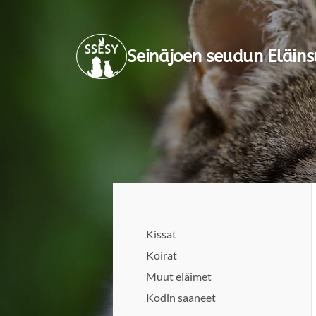
Siirry
sivun
Seinäjoen seudun Eläins
sisältöön
Kissat
Koirat
Muut eläimet
Kodin saaneet