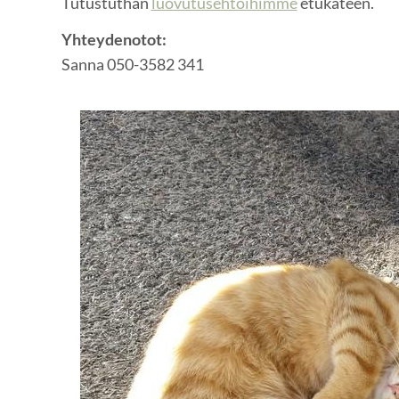
Tutustuthan
luovutusehtoihimme
etukäteen.
Yhteydenotot:
Sanna 050-3582 341