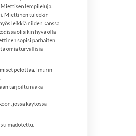
on Miettisen lempileluja.
ri. Miettinen tuleekin
yös leikkiä niiden kanssa
odissa olisikin hyvä olla
ettinen sopisi parhaiten
ttä omia turvallisia
hmiset pelottaa. Imurin
.
aan tarjoiltu raaka
koon, jossa käytössä
asti madotettu.