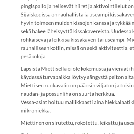
pingispallo ja helisevät hiiret ja aktivointilelut 
Sijaiskodissa on rauhallista ja useampi kissakave
hyvin toimeen muiden kissojen kanssa ja tykkää m
sekä hakee läheisyyttä kissakavereista. Uudessa k
rohkaiseva ja leikkisä kissakaveri tai useampi. Mi
rauhalliseen kotiin, missä on sekä aktiviteettia, e
pesäkoloja.
Lapsista Miettisellä ei ole kokemusta ja vieraat i
käydessä turvapaikka löytyy sängystä peiton alta
Miettisen ruokavalio on pääosin viljaton ja toisin
naudan- ja possunliha on suurta herkkua.
Vessa-asiat hoituu mallikkaasti aina hiekkalaatik
mikrohiekka.
Miettinen on sirutettu, rokotettu, leikattu ja use