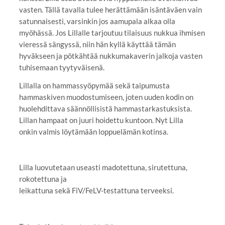
vasten. Tällä tavalla tulee herättämään isäntäväen vain
satunnaisesti, varsinkin jos aamupala alkaa olla
myöhässä. Jos Lillalle tarjoutuu tilaisuus nukkua ihmisen
vieressä sängyssä, niin hän kyllä käyttää tämän
hyväkseen ja pötkähtää nukkumakaverin jalkoja vasten
tuhisemaan tyytyväisenä.
Lillalla on hammassyöpymää sekä taipumusta
hammaskiven muodostumiseen, joten uuden kodin on
huolehdittava säännöllisistä hammastarkastuksista.
Lillan hampaat on juuri hoidettu kuntoon. Nyt Lilla
onkin valmis löytämään loppuelämän kotinsa.
Lilla luovutetaan useasti madotettuna, sirutettuna,
rokotettuna ja
leikattuna sekä FiV/FeLV-testattuna terveeksi.