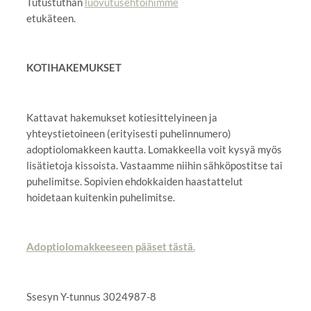
Tutustuthan
luovutusehtoihimme
etukäteen.
KOTIHAKEMUKSET
Kattavat hakemukset kotiesittelyineen ja
yhteystietoineen (erityisesti puhelinnumero)
adoptiolomakkeen kautta. Lomakkeella voit kysyä myös
lisätietoja kissoista. Vastaamme niihin sähköpostitse tai
puhelimitse. Sopivien ehdokkaiden haastattelut
hoidetaan kuitenkin puhelimitse.
Adoptiolomakkeeseen pääset tästä.
Ssesyn Y-tunnus 3024987-8