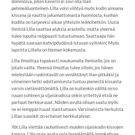
dominoiva, joten kaverin ei sovi olla liian
pehmeäluonteinen. Lilla voisi viihtyä myös kodin ainoana
kissana ja nauttia jakamattomasta huomiosta, kunhan
kodilla on tarpeeksi aikaa yhteisiin leikkihetkiin. Uusia
ihmisiä Lilla saattaa aluksia arastella, mutta yleensä
tulee lopulta reippaasti tutustumaan. Saattaapa hän
hypätä suoraan kahvipöydässä istuvan syliinkin! Myös
lapsista Lillalla on hieman kokemusta.
Lilla ilmoittaa topakasti maukumalla ihmiselle, jos on
jotain vailla. Yleensä ilmoitus tulee silloin, jos hänen
mielestään ruokintaväli on venähtänyt liian pitkäksi ja
viimeinen hetki odottamisesta tuntuu pienestä kissasta
varsin sietämättömältä. Lilla on kuitenkin välillä nirso
ruuan suhteen ja sijaiskodissa onkin yritettyä etsiä ne
parhaat herkkuruuat. Näiden avulla ollaan saatu myös
ne ei-lemppariruuat maistumaan. Varsinaisista herkuista
Lillan suosikit on erilaiset herkkutahnat.
Yöt Lilla viettää rauhallisesti muiden sijaiskodin kissojen
kanssa. Lilla osaa avata ovia hyppäämällä ovenkahvaa