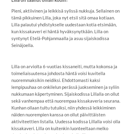
Pieni, aktiivinen ja leikkisä sylissä nukkuja. Sellainen on
tämä pikkuinen Lilla, joka nyt etsii sitä omaa kotiaan.
Lilla palautui yhdistykselle uudestaan kotia etsimään,
kun kissakaveri ei häntä hyväksynytkään. Lilla on
syntynyt Etelä-Pohjanmaalla ja asuu sijaiskodissa
Seinäjoella.
Lilla on arviolta 6-vuotias kissaneiti, mutta kokonsa ja
toimeliaisuutensa johdosta häntä voisi kuvitella
nuoremmaksikin neidiksi. Ehdottomasti kaksi
lempipuuhaa on onkilelun perässä juokseminen ja syliin
nukkumaan käpertyminen. Sijaiskodissa Lillalla on ollut
sekä vanhempaa että nuorempaa kissakaveria seurana.
Kunhan ollaan tultu tutuiksi, niin yhdessä leikkiminen
näiden nuorempien kanssa on ollut päivittäisten
aktiviteettien listalla. Uudessa kodissa Lillalla voisi olla
kissakaveri. Lilla on kuitenkin luonteeltaan melko