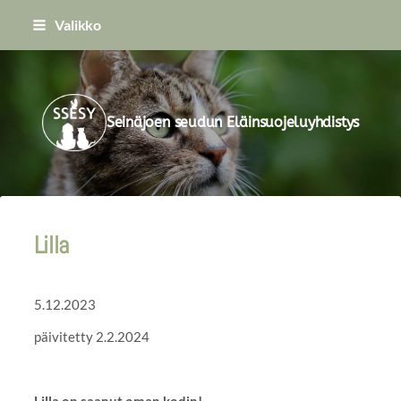
Siirry
Valikko
sivun
sisältöön
Seinäjoen seudun Eläinsuojeluyhdistys
Lilla
5.12.2023
päivitetty 2.2.2024
Lilla on saanut oman kodin!