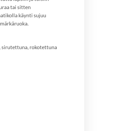
uraa tai sitten
atikolla käynti sujuu
a märkäruoka.
 sirutettuna, rokotettuna