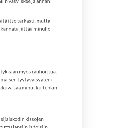
kin väsy iskee ja annan
tä itse tarkasti, mutta
i kannata jättää minulle
. Tykkään myös rauhoittua.
 ilmaisen tyytyväisyyteni
iikkuva saa minut kuitenkin
sijaiskodin kissojen
ttu lapsiin ja toisiin