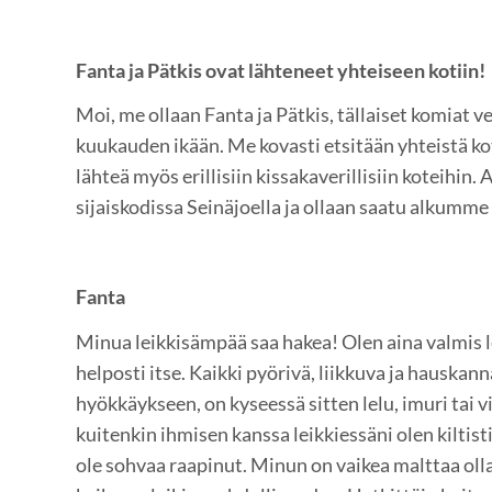
Fanta ja Pätkis ovat lähteneet yhteiseen kotiin!
Moi, me ollaan Fanta ja Pätkis, tällaiset komiat v
kuukauden ikään. Me kovasti etsitään yhteistä ko
lähteä myös erillisiin kissakaverillisiin koteihin.
sijaiskodissa Seinäjoella ja ollaan saatu alkumm
Fanta
Minua leikkisämpää saa hakea! Olen aina valmis le
helposti itse. Kaikki pyörivä, liikkuva ja hauska
hyökkäykseen, on kyseessä sitten lelu, imuri tai v
kuitenkin ihmisen kanssa leikkiessäni olen kiltis
ole sohvaa raapinut. Minun on vaikea malttaa olla