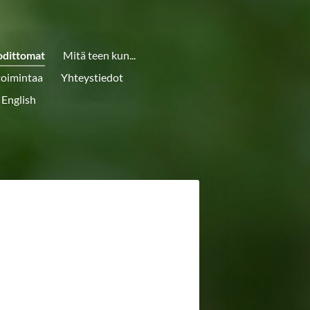
odittomat
Mitä teen kun...
toimintaa
Yhteystiedot
 English