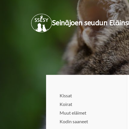
Siirry
sivun
Seinäjoen seudun Eläins
sisältöön
Kissat
Koirat
Muut eläimet
Kodin saaneet