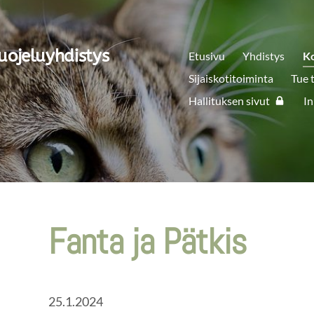
uojeluyhdistys
Etusivu
Yhdistys
K
Sijaiskotitoiminta
Tue 
Hallituksen sivut
In
Fanta ja Pätkis
25.1.2024