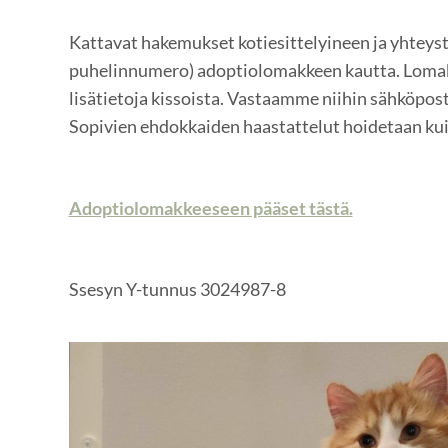
Kattavat hakemukset kotiesittelyineen ja yhteysti
puhelinnumero) adoptiolomakkeen kautta. Lomak
lisätietoja kissoista. Vastaamme niihin sähköpost
Sopivien ehdokkaiden haastattelut hoidetaan kui
Adoptiolomakkeeseen pääset tästä.
Ssesyn Y-tunnus 3024987-8