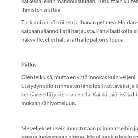
kaikessa leikin mahdollisuuden. Hetkittäin kuiten
ihmisten silittää.
Turkkini on pörröinen ja ihanan pehmeä. Hoidan si
kaipaan säännöllistä harjausta. Pahvilaatikoita e
näkyville, ellei halua lattialle paljon silppua.
Pätkis
Olen leikkisä, mutta en yhtä innokas kuin veljeni
Etsiydyn silloin ihmisten lähelle silitettäväksi ja
kehräyksellä ja kiehnauksella. Kaikki pyörivä ja l
mukaan sählyotteluun.
Me veljekset usein innostutaan painimatseihin ja 
kanssa juoksemaan hippaa. Me ollaankin hyvin totu