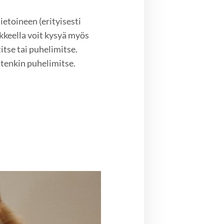
etoineen (erityisesti
keella voit kysyä myös
itse tai puhelimitse.
tenkin puhelimitse.