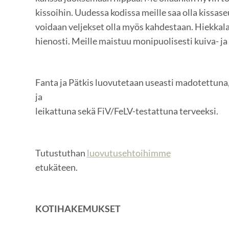
kissoihin. Uudessa kodissa meille saa olla kissase
voidaan veljekset olla myös kahdestaan. Hiekkala
hienosti. Meille maistuu monipuolisesti kuiva- j
Fanta ja Pätkis luovutetaan useasti madotettuna,
ja
leikattuna sekä FiV/FeLV-testattuna terveeksi.
Tutustuthan
luovutusehtoihimme
etukäteen.
KOTIHAKEMUKSET