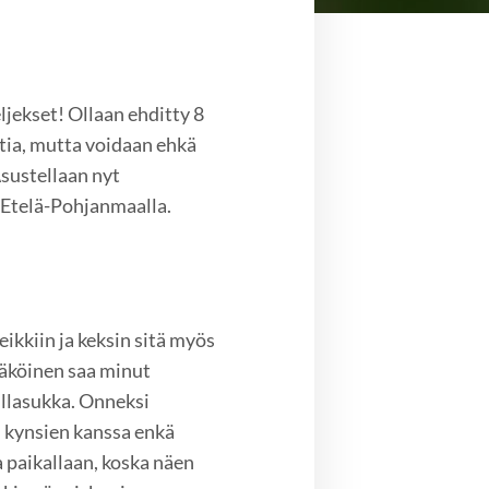
eljekset! Ollaan ehditty 8
tia, mutta voidaan ehkä
 Asustellaan nyt
e Etelä-Pohjanmaalla.
ikkiin ja keksin sitä myös
nnäköinen saa minut
illasukka. Onneksi
ti kynsien kanssa enkä
 paikallaan, koska näen