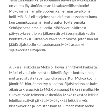
on valmis löytämään oman kissakaverillisen kodin!
Mökö on hieman alle vuoden ikäinen mustavalkoinen
kolli. Mököllä oli suojelusenkeleitä matkassaan mukana,
kun tammikuussa hän joutui auton töytäisemäksi
Seinäjoen taajama-alueella. Mökö vietiin kiireesti
päivystykseen, jonka jälkeen siirtyi Ssesyn sijaiskotiin
hoidettavaksi. Kukaan ei kaivannut Mököä, joten hän sai
jäädä sijaiskotiin kuntoutumaan. Mökö asuu nyt
sijaiskodissa Ilmajoella.
Aluksi sijaiskodissa Mökö oli kovin jännittynyt kaikesta.
Mökö ei vielä ole ihmisten lähellä täysin luottavainen,
mutta edistystä tapahtuu joka päivä. Kun Mököä kovin
jännittää, hän jähmettyy piiloonsa. Sijaiskodissa on kaksi
aikuista kissaa, joista Mökö on saanut tärkeää mallia. He
tulevat hyvin toimeen keskenään. Mökö rakastaa leikkiä
leluillaan päivät pitkät. Mökö tykkää leikkiä myös
kissakaverien ja ihmisten kanssa. Omaan kotiin Mökö