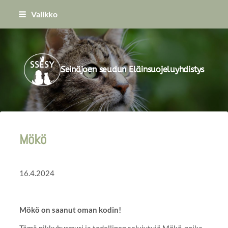
Siirry
Valikko
sivun
sisältöön
Seinäjoen seudun Eläinsuojeluyhdistys
Mökö
16.4.2024
Mökö on saanut oman kodin!
Tämä pikkuhurmuri ja todellinen selviytyjä Mökö-poika