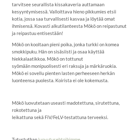
tarvitsee seurallista kissakaveria auttamaan
kesyyntymisessä. Valloittava hieno pikkumies etsii
kotia, jossa saa turvallisesti kasvaa ja löytää omat
ihmisensä. Kovasti alkutilanteesta Mökö on reipastunut
ja reipastuu entisestään!
Mökö on kooltaan pieni poika, jonka turkki on komea
smokkipuku. Hän on sisäsiisti ja osaa käyttää
hiekkalaatikkoa. Mökö on tottunut
syömään monipuolisesti eri raksuja ja märkäruokia.
Mökö ei sovellu pienten lasten perheeseen herkän
luonteensa puolesta. Koirista ei ole kokemusta.
Mökö luovutetaan useasti madotettuna, sirutettuna,
rokotettuna ja
leikattuna sekä FiV/FeLV-testattuna terveeksi.
Tutustuthan
luovutusehtoihimme