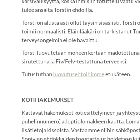
kärsivällisyyttä, koska ihmisiin totuttelu vaatii v
tulee ansaita Torstin ehdoilla.
Torsti on alusta asti ollut täysin sisäsiisti. Torst
toimii normaalisti. Eläinlääkäri on tarkistanut To
terveysongelmia ei ole havaittu.
Torsti luovutetaan moneen kertaan madotettuna, 
sirutettuna ja Fiv/Felv-testattuna terveeksi.
Tutustuthan
luovutusehtoihimme
etukäteen.
KOTIHAKEMUKSET
Kattavat hakemukset kotiesittelyineen ja yhteysti
puhelinnumero) adoptiolomakkeen kautta. Lomak
lisätietoja kissoista. Vastaamme niihin sähköpost
Sopivien ehdokkaiden haastattelut hoidetaan kui