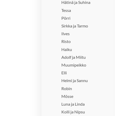
Hätinä ja Suhina
Tessa
Pörri
Sirkka ja Tarmo
Ilves
Risto
Haiku
Adolf ja Miitu
Muumipeikko
Elli
Helmi ja Sannu
Robin
Mösse
Luna ja Linda
Kolli ja Nipsu