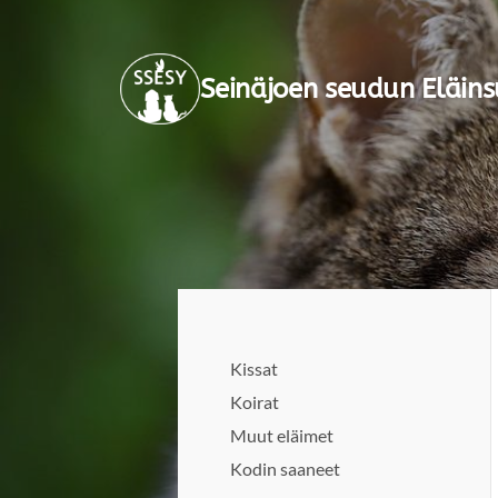
Siirry
sivun
Seinäjoen seudun Eläins
sisältöön
Kissat
Koirat
Muut eläimet
Kodin saaneet