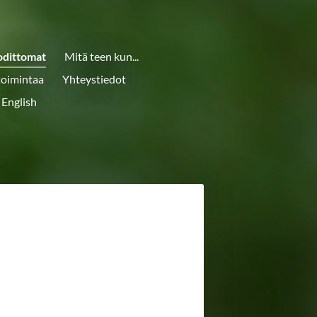
odittomat
Mitä teen kun...
toimintaa
Yhteystiedot
 English