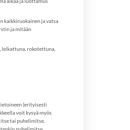
ielä aikaa ja luottamus
i on kaikkiruokainen ja vatsa
rstin ja mitään
leikattuna, rokotettuna,
etoineen (erityisesti
keella voit kysyä myös
itse tai puhelimitse.
tenkin puhelimitse.