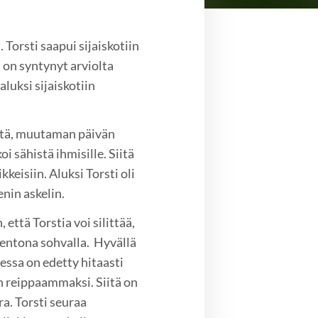
 Torsti saapui sijaiskotiin
i on syntynyt arviolta
aluksi sijaiskotiin
ötä, muutaman päivän
oi sähistä ihmisille. Siitä
ikkeisiin. Aluksi Torsti oli
enin askelin.
että Torstia voi silittää,
rentona sohvalla. Hyvällä
sessa on edetty hitaasti
an reippaammaksi. Siitä on
ra. Torsti seuraa