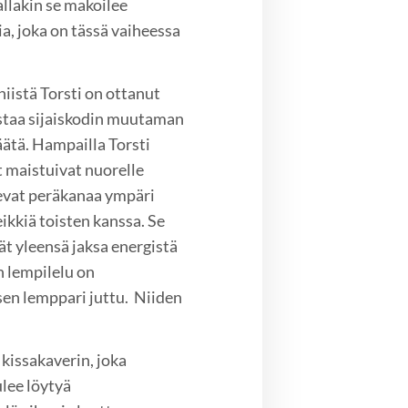
allakin se makoilee
ia, joka on tässä vaiheessa
iistä Torsti on ottanut
astaa sijaiskodin muutaman
ätä. Hampailla Torsti
t maistuivat nuorelle
ksevat peräkanaa ympäri
eikkiä toisten kanssa. Se
ät yleensä jaksa energistä
n lempilelu on
sen lemppari juttu. Niiden
kissakaverin, joka
ulee löytyä