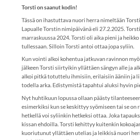
Torsti on saanut kodin!
Tässä on ihastuttava nuori herra nimeltään Torsti.
Lapualle Torstin nimipäivänä eli 27.2.2025. Torst
marraskuussa 2024. Torsti oli aika pieni ja heikko 
tullessaan. Silloin Torsti antoi ottaa jopa syliin.
Kun vointi alkoi kohentua jatkuvan ravinnon my
jälkeen Torsti siirtyikin yllättäen sängyn alle ja alk
alkoi pitkä totuttelu ihmisiin, erilaisiin ääniin ja li
todella arka. Edistymistä tapahtui aluksi hyvin pi
Nyt huhtikuun lopussa ollaan päästy tilanteeseen, 
esimerkiksi kun se keskittyy syömiseen tai se on 
hetkellä voi syliinkin hetkeksi ottaa. Joka tapauk
kissan ehdoilla. Torsti kehittyy kuitenkin kokoaj
kuoriutunut yllättäen utelias ja leikkisä nuori her