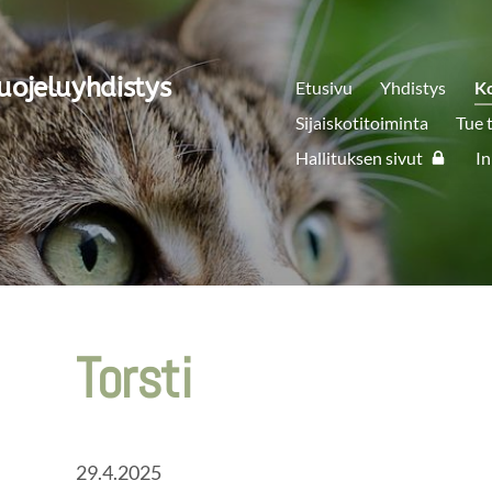
uojeluyhdistys
Etusivu
Yhdistys
K
Sijaiskotitoiminta
Tue 
Hallituksen sivut
In
Torsti
29.4.2025