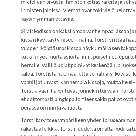
mielellään sivusta ihmisten kotiaskareita ja sohv
ihmisten jaloissa. Vieraat ovat toki vielä pelottav
täysin ymmärrettävää.
Sijaiskodissa on kaksi omaa vanhempaa kissaa ja n
kissan käyttäytymiseen mallia. Torsti yrittää ha
vuoden ikäistä uroskissaa näykkimällä sen takapä
tutkii myös muita asioita, mm. puiset neulepuiko
herralle. Välillä pojat painivat keskenään ja juo
taloa. Torstista huomaa, että se haluaisi kovasti l
vaanii jatkuvasti vanhempia kissoja, mutta he eiv
Torstia vaan hakeutuvat jonnekin turvaan. Torsti
ehdottomasti pingispallo Yleensäkin pallot ovat 
perässä on niin kiva juosta.
Torsti tarvitsee ympärilleen yhden tai useamman 
rakastaa leikkiä. Torstin uudelta omalta kodilta t