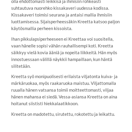
olla ehdottomasti leikkisä ja ihmisiin rohkeasti
suhtautuva nuorehko kissakaveri uudessa kodissa.
Kissakaveri toimisi seurana ja antaisi mallia ihmisiin
luottamisessa. Sijaisperheessäkin Kreetta katsoo paljon
käytösmallia perheen kissoista.
Ihan pikkulapsiperheeseen ei Kreettaa voi suositella,
vaan hänelle sopisi vähän rauhallisempi koti. Kreetta
säikkyy vielä kovia ääniä ja nopeita liikkeitä. Hän myös
innostuessaan välillä näykkii hampaillaan, kun häntä
silitetään.
Kreetta syö monipuolisesti erilaista viljatonta kuiva- ja
märkäruokaa, myös raakaruoka maistuu. Viljattomalla
ruualla hänen vatsansa toimii moitteettomasti, viljaa
hänen mahansa ei siedä. Vessa-asiansa Kreetta on aina
hoitanut siististi hiekkalaatikkoon.
Kreetta on madotettu, sirutettu, rokotettu ja leikattu.