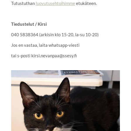
Tutustuthan
luovutusehtoihimme
etukäteen.
Tiedustelut
/ Kirsi
040 5838364 (arkisin klo 15-20, la-su 10-20)
Jos en vastaa, laita whatsapp-viesti
tai s-posti kirsi.nevanpaa@ssesy.fi