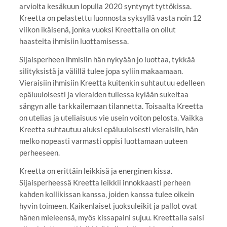
arviolta kesäkuun lopulla 2020 syntynyt tyttökissa.
Kreetta on pelastettu luonnosta syksyllä vasta noin 12
viikon ikäisenä, jonka vuoksi Kreettalla on ollut
haasteita ihmisiin luottamisessa.
Sijaisperheen ihmisiin hän nykyään jo luottaa, tykkää
silityksistä ja välillä tulee jopa syliin makaamaan.
Vieraisiin ihmisiin Kreetta kuitenkin suhtautuu edelleen
epäluuloisesti ja vieraiden tullessa kylään sukeltaa
sängyn alle tarkkailemaan tilannetta. Toisaalta Kreetta
on utelias ja uteliaisuus vie usein voiton pelosta. Vaikka
Kreetta suhtautuu aluksi epäluuloisesti vieraisiin, hän
melko nopeasti varmasti oppisi luottamaan uuteen
perheeseen.
Kreetta on erittäin leikkisä ja energinen kissa.
Sijaisperheessä Kreetta leikkii innokkaasti perheen
kahden kollikissan kanssa, joiden kanssa tulee oikein
hyvin toimeen. Kaikenlaiset juoksuleikit ja pallot ovat
hänen mieleensä, myös kissapaini sujuu. Kreettalla saisi