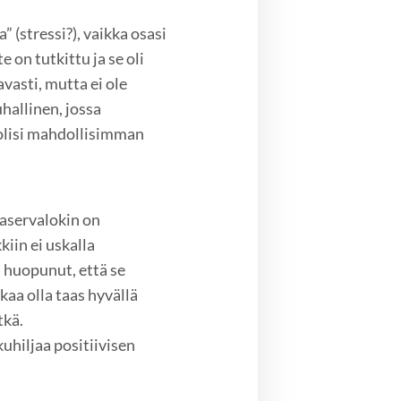
” (stressi?), vaikka osasi
 on tutkittu ja se oli
asti, mutta ei ole
hallinen, jossa
olisi mahdollisimman
Laservalokin on
kiin ei uskalla
n huopunut, että se
kaa olla taas hyvällä
tkä.
uhiljaa positiivisen