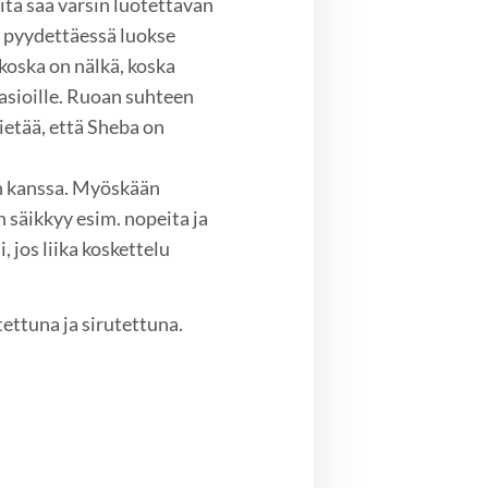
itä saa varsin luotettavan
e pyydettäessä luokse
 koska on nälkä, koska
asioille. Ruoan suhteen
ietää, että Sheba on
en kanssa. Myöskään
n säikkyy esim. nopeita ja
, jos liika koskettelu
ettuna ja sirutettuna.