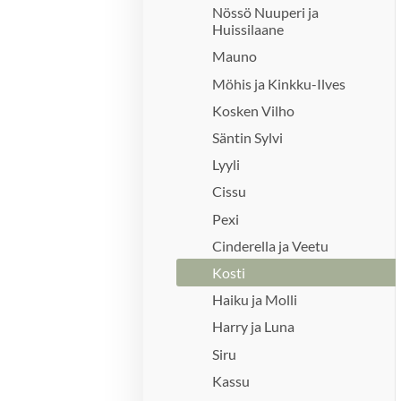
Nössö Nuuperi ja
Huissilaane
Mauno
Möhis ja Kinkku-Ilves
Kosken Vilho
Säntin Sylvi
Lyyli
Cissu
Pexi
Cinderella ja Veetu
Kosti
Haiku ja Molli
Harry ja Luna
Siru
Kassu