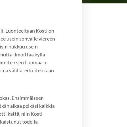
li. Luonteeltaan Kosti on
ulee usein sohvalle viereen
isin nukkuu usein
 mutta ilmoittaa kyllä
eimmiten sen huomaa jo
ina välillä, ei kuitenkaan
pelokas. Ensimmäiseen
tkän aikaa pelkäsi kaikkia
tti kättä, niin Kosti
hkaistunut todella