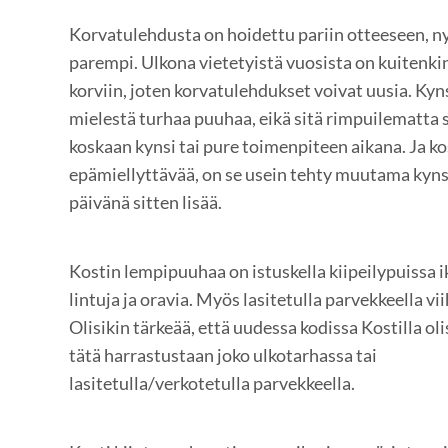
Korvatulehdusta on hoidettu pariin otteeseen, ny
parempi. Ulkona vietetyistä vuosista on kuitenki
korviin, joten korvatulehdukset voivat uusia. Kyn
mielestä turhaa puuhaa, eikä sitä rimpuilematta s
koskaan kynsi tai pure toimenpiteen aikana. Ja ko
epämiellyttävää, on se usein tehty muutama kynsi
päivänä sitten lisää.
Kostin lempipuuhaa on istuskella kiipeilypuissa i
lintuja ja oravia. Myös lasitetulla parvekkeella v
Olisikin tärkeää, että uudessa kodissa Kostilla ol
tätä harrastustaan joko ulkotarhassa tai
lasitetulla/verkotetulla parvekkeella.