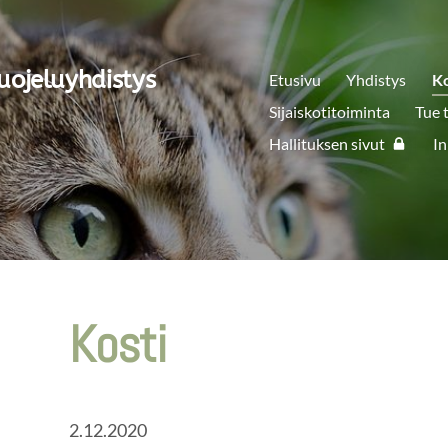
uojeluyhdistys
Etusivu
Yhdistys
K
Sijaiskotitoiminta
Tue 
Hallituksen sivut
In
Kosti
2.12.2020