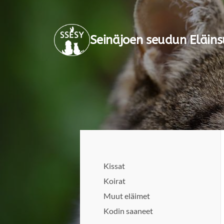
Siirry
sivun
Seinäjoen seudun Eläins
sisältöön
Kissat
Koirat
Muut eläimet
Kodin saaneet