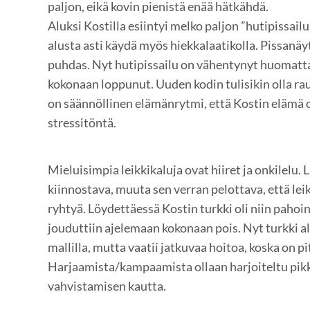
paljon, eikä kovin pienistä enää hätkähdä.
Aluksi Kostilla esiintyi melko paljon ”hutipissailua
alusta asti käydä myös hiekkalaatikolla. Pissanäyte
puhdas. Nyt hutipissailu on vähentynyt huomattav
kokonaan loppunut. Uuden kodin tulisikin olla rau
on säännöllinen elämänrytmi, että Kostin elämä 
stressitöntä.
Mieluisimpia leikkikaluja ovat hiiret ja onkilelu. 
kiinnostava, muuta sen verran pelottava, että leik
ryhtyä. Löydettäessä Kostin turkki oli niin pahoi
jouduttiin ajelemaan kokonaan pois. Nyt turkki al
mallilla, mutta vaatii jatkuvaa hoitoa, koska on pi
Harjaamista/kampaamista ollaan harjoiteltu pikk
vahvistamisen kautta.