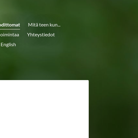
odittomat
Mitä teen kun...
toimintaa
Yhteystiedot
 English