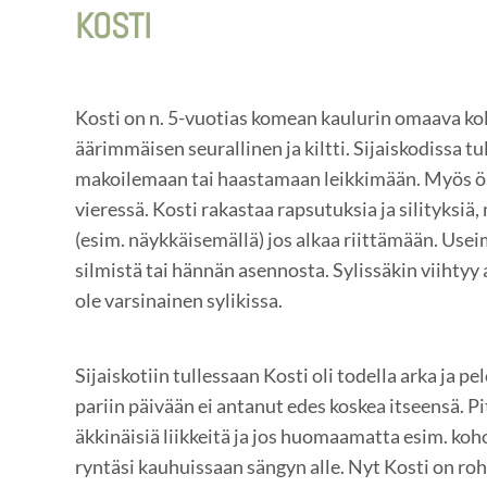
KOSTI
Kosti on n. 5-vuotias komean kaulurin omaava kol
äärimmäisen seurallinen ja kiltti. Sijaiskodissa t
makoilemaan tai haastamaan leikkimään. Myös ö
vieressä. Kosti rakastaa rapsutuksia ja silityksiä,
(esim. näykkäisemällä) jos alkaa riittämään. Us
silmistä tai hännän asennosta. Sylissäkin viihtyy a
ole varsinainen sylikissa.
Sijaiskotiin tullessaan Kosti oli todella arka ja 
pariin päivään ei antanut edes koskea itseensä. Pi
äkkinäisiä liikkeitä ja jos huomaamatta esim. koho
ryntäsi kauhuissaan sängyn alle. Nyt Kosti on ro