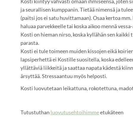
Kosti kiintyy vahvasti omaan ihmiseensä, joten si
ja seurallisen kumppanin. Tietää nimensä ja tule
(paitsi jos ei satu huvittamaan). Osaa kertoa mm.
haluaa parvekkeelle tai koska aikoo mennä vessa-
Kosti on hieman nirso, koska kyllähän sen kaikki t
parasta.
Kosti ei tule toimeen muiden kissojen eikä koiri
lapsiperhettä ei Kostille suositella, koska edellee
yllättäviä liikkeitä ja saattaa napata kädestä kiinni
ärsyttää. Stressaantuu myös helposti.
Kosti luovutetaan leikattuna, rokotettuna, madot
Tutustuthan
luovutusehtoihimme
etukäteen