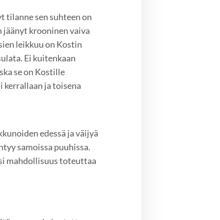
t tilanne sen suhteen on
n jäänyt krooninen vaiva
sien leikkuu on Kostin
ulata. Ei kuitenkaan
ska se on Kostille
 kerrallaan ja toisena
kkunoiden edessä ja väijyä
iihtyy samoissa puuhissa.
isi mahdollisuus toteuttaa