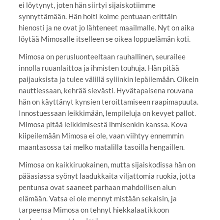
ei löytynyt, joten hän siirtyi sijaiskotiimme
synnyttämään. Hän hoiti kolme pentuaan erittäin
hienosti ja ne ovat jo lähteneet maailmalle. Nyt on aika
löytää Mimosalle itselleen se oikea loppuelämän koti.
Mimosa on perusluonteeltaan rauhallinen, seurailee
innolla ruuanlaittoa ja ihmisten touhuja. Hän pitää
paijauksista ja tulee välillä syliinkin lepäilemään. Oikein
nauttiessaan, kehrää sievästi. Hyvätapaisena rouvana
hän on käyttänyt kynsien teroittamiseen raapimapuuta.
Innostuessaan leikkimään, lempileluja on kevyet pallot.
Mimosa pitää leikkimisestä ihmisenkin kanssa. Kova
kiipeilemään Mimosa ei ole, vaan viihtyy ennemmin
maantasossa tai melko matalilla tasoilla hengaillen.
Mimosa on kaikkiruokainen, mutta sijaiskodissa hän on
pääasiassa syönyt laadukkaita viljattomia ruokia, jotta
pentunsa ovat saaneet parhaan mahdollisen alun
elämään. Vatsa ei ole mennyt mistään sekaisin, ja
tarpeensa Mimosa on tehnyt hiekkalaatikkoon