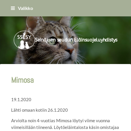
Siirry
Valikko
sivun
sisältöön
Seinäjoen seudun Eläinsuojeluyhdistys
Mimosa
19.1.2020
Lähti omaan kotiin 26.1.2020
Arviolta noin 4-vuotias Mimosa löytyi viime vuonna
viimeisillään tiineenä. Löytöeläintalosta käsin omistajaa