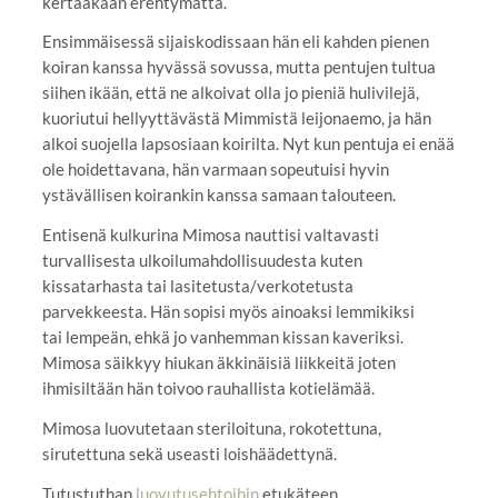
kertaakaan erehtymättä.
Ensimmäisessä sijaiskodissaan hän eli kahden pienen
koiran kanssa hyvässä sovussa, mutta pentujen tultua
siihen ikään, että ne alkoivat olla jo pieniä hulivilejä,
kuoriutui hellyyttävästä Mimmistä leijonaemo, ja hän
alkoi suojella lapsosiaan koirilta. Nyt kun pentuja ei enää
ole hoidettavana, hän varmaan sopeutuisi hyvin
ystävällisen koirankin kanssa samaan talouteen.
Entisenä kulkurina Mimosa nauttisi valtavasti
turvallisesta ulkoilumahdollisuudesta kuten
kissatarhasta tai lasitetusta/verkotetusta
parvekkeesta. Hän sopisi myös ainoaksi lemmikiksi
tai lempeän, ehkä jo vanhemman kissan kaveriksi.
Mimosa säikkyy hiukan äkkinäisiä liikkeitä joten
ihmisiltään hän toivoo rauhallista kotielämää.
Mimosa luovutetaan steriloituna, rokotettuna,
sirutettuna sekä useasti loishäädettynä.
Tutustuthan
luovutusehtoihin
etukäteen.