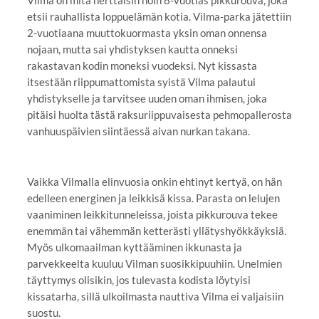
etsii rauhallista loppuelämän kotia. Vilma-parka jätettiin
2-vuotiaana muuttokuormasta yksin oman onnensa
nojaan, mutta sai yhdistyksen kautta onneksi
rakastavan kodin moneksi vuodeksi. Nyt kissasta
itsestään riippumattomista syistä Vilma palautui
yhdistykselle ja tarvitsee uuden oman ihmisen, joka
pitäisi huolta tästä raksuriippuvaisesta pehmopallerosta
vanhuuspäivien siintäessä aivan nurkan takana.
Vaikka Vilmalla elinvuosia onkin ehtinyt kertyä, on hän
edelleen energinen ja leikkisä kissa. Parasta on lelujen
vaaniminen leikkitunneleissa, joista pikkurouva tekee
enemmän tai vähemmän ketterästi yllätyshyökkäyksiä.
Myös ulkomaailman kyttääminen ikkunasta ja
parvekkeelta kuuluu Vilman suosikkipuuhiin. Unelmien
täyttymys olisikin, jos tulevasta kodista löytyisi
kissatarha, sillä ulkoilmasta nauttiva Vilma ei valjaisiin
suostu.