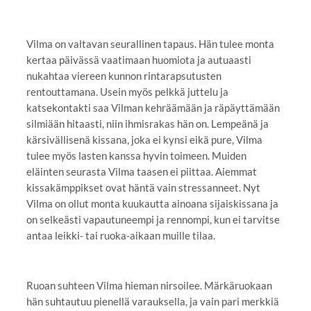
Vilma on valtavan seurallinen tapaus. Hän tulee monta
kertaa päivässä vaatimaan huomiota ja autuaasti
nukahtaa viereen kunnon rintarapsutusten
rentouttamana. Usein myös pelkkä juttelu ja
katsekontakti saa Vilman kehräämään ja räpäyttämään
silmiään hitaasti, niin ihmisrakas hän on. Lempeänä ja
kärsivällisenä kissana, joka ei kynsi eikä pure, Vilma
tulee myös lasten kanssa hyvin toimeen. Muiden
eläinten seurasta Vilma taasen ei piittaa. Aiemmat
kissakämppikset ovat häntä vain stressanneet. Nyt
Vilma on ollut monta kuukautta ainoana sijaiskissana ja
on selkeästi vapautuneempi ja rennompi, kun ei tarvitse
antaa leikki- tai ruoka-aikaan muille tilaa.
Ruoan suhteen Vilma hieman nirsoilee. Märkäruokaan
hän suhtautuu pienellä varauksella, ja vain pari merkkiä