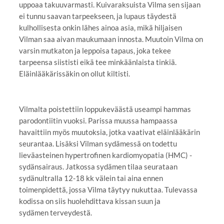
uppoaa takuuvarmasti. Kuivaraksuista Vilma sen sijaan
ei tunnu saavan tarpeekseen, ja lupaus täydestä
kulhollisesta onkin lähes ainoa asia, mikä hiljaisen
Vilman saa aivan maukumaan innosta. Muutoin Vilma on
varsin mutkaton ja leppoisa tapaus, joka tekee
tarpeensa siististi eikä tee minkäänlaista tinkiä.
Eläinlääkärissäkin on ollut kiltisti.
Vilmalta poistettiin loppukeväästä useampi hammas
parodontiitin vuoksi. Parissa muussa hampaassa
havaittiin myös muutoksia, jotka vaativat eläinlääkärin
seurantaa. Lisäksi Vilman sydämessä on todettu
lieväasteinen hypertrofinen kardiomyopatia (HMC) -
sydänsairaus. Jatkossa sydämen tilaa seurataan
sydänultralla 12-18 kk välein tai aina ennen
toimenpidettä, jossa Vilma täytyy nukuttaa. Tulevassa
kodissa on siis huolehdittava kissan suun ja
sydämen terveydestä.