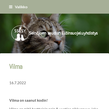
Siirry
Valikko
sivun
sisältöön
Seinäjoen seudun Eläinsuojeluyhdistys
Vilma
16.7.2022
Vilma on saanut kodin!
Vilma on mitä herttaisin noin 8-vuotias pikkurouva, joka