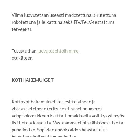
Vilma luovutetaan useasti madotettuna, sirutettuna,
rokotettuna ja leikattuna sekä FiV/FeLV-testattuna
terveeksi.
Tutustuthan
luovutusehtoihimme
etukäteen.
KOTIHAKEMUKSET
Kattavat hakemukset kotiesittelyineen ja
yhteystietoineen (erityisesti puhelinnumero)
adoptiolomakkeen kautta. Lomakkeella voit kysyä myös
lisätietoja kissoista. Vastaamme niihin sähköpostitse tai
puhelimitse. Sopivien ehdokkaiden haastattelut
hoidetaan kuitenkin puhelimitse.