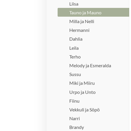
Liisa
Tauno ja Mauno
Milla ja Nelli
Hermanni
Dahlia
Leila
Terho
Melody ja Esmeralda
Sussu
Miki ja Miiru
Urpo ja Unto
Fiinu
Vekkuli ja Söpö
Narri
Brandy