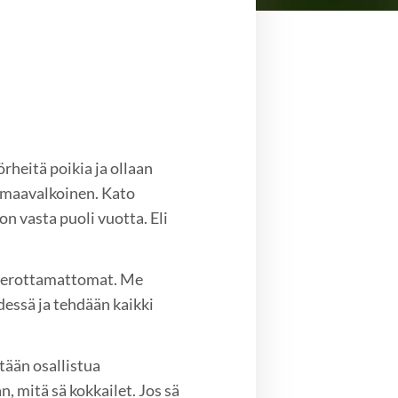
rheitä poikia ja ollaan
rmaavalkoinen. Kato
n vasta puoli vuotta. Eli
an erottamattomat. Me
essä ja tehdään kaikki
tään osallistua
, mitä sä kokkailet. Jos sä