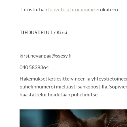
Tutustuthan
luovutusehtoihimme
etukäteen.
TIEDUSTELUT / Kirsi
kirsi.nevanpaa@ssesy.fi
040 5838364
Hakemukset kotiesittelyineen ja yhteystietoineen
puhelinnumero) mieluusti sähköpostilla. Sopivi
haastattelut hoidetaan puhelimitse.