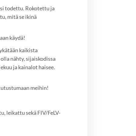
ksi todettu. Rokotettu ja
tu, mitä se ikinä
taan käydä!
tykätään kaikista
 olla nähty, sijaiskodissa
kiekuu ja kainalot haisee.
.
u tutustumaan meihin!
u, leikattu sekä FIV/FeLV-