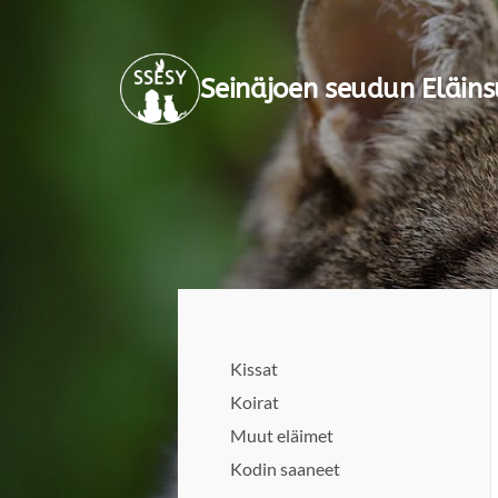
Siirry
sivun
Seinäjoen seudun Eläins
sisältöön
Kissat
Koirat
Muut eläimet
Kodin saaneet