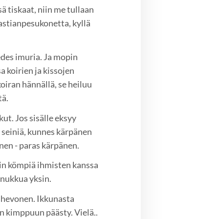
ä tiskaat, niin me tullaan
 astianpesukonetta, kyllä
edes imuria. Ja mopin
 koirien ja kissojen
koiran hännällä, se heiluu
tä.
ut. Jos sisälle eksyy
n seiniä, kunnes kärpänen
nen - paras kärpänen.
in kömpiä ihmisten kanssa
nukkua yksin.
a hevonen. Ikkunasta
en kimppuun päästy. Vielä..