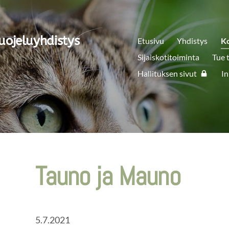
uojeluyhdistys
Etusivu
Yhdistys
K
Sijaiskotitoiminta
Tue 
Hallituksen sivut
In
Tauno ja Mauno
5.7.2021