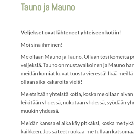
Tauno ja Mauno
Veljekset ovat lähteneet yhteiseen kotiin!
Moi sinä ihminen!
Me ollaan Mauno ja Tauno. Ollaan tosi komeita pö
veljeksiä. Tauno on mustavalkoinen ja Mauno ha
meidän komiat kuvat tuosta vierestä! Ikää meillä o
ollaan aika kakaroita vielä!
Me etsitään yhteistä kotia, koska me ollaan aiv
leikitään yhdessä, nukutaan yhdessä, syödään yhd
muukin yhdessä.
Meidän kanssa ei aika käy pitkäksi, koska me tykä
kaikkeen. Jos sä teet ruokaa, me tullaan katsomaan