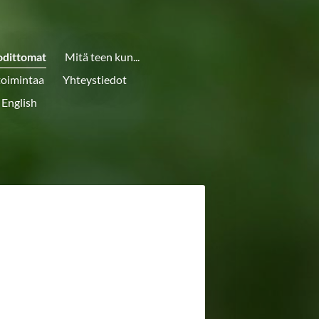
odittomat
Mitä teen kun...
toimintaa
Yhteystiedot
 English