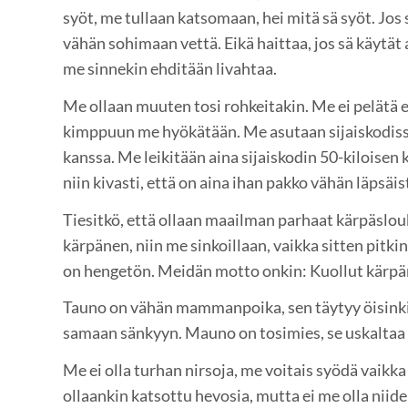
syöt, me tullaan katsomaan, hei mitä sä syöt. Jos s
vähän sohimaan vettä. Eikä haittaa, jos sä käytät
me sinnekin ehditään livahtaa.
Me ollaan muuten tosi rohkeitakin. Me ei pelätä 
kimppuun me hyökätään. Me asutaan sijaiskodissa
kanssa. Me leikitään aina sijaiskodin 50-kiloisen 
niin kivasti, että on aina ihan pakko vähän läpsäis
Tiesitkö, että ollaan maailman parhaat kärpäslouk
kärpänen, niin me sinkoillaan, vaikka sitten pitki
on hengetön. Meidän motto onkin: Kuollut kärpä
Tauno on vähän mammanpoika, sen täytyy öisink
samaan sänkyyn. Mauno on tosimies, se uskaltaa 
Me ei olla turhan nirsoja, me voitais syödä vaikk
ollaankin katsottu hevosia, mutta ei me olla niid