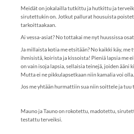
Meidät on jokalailla tutkittu ja hutkittu ja tervei
sirutettukin on. Jotkut pallurat housuista poistet
tarkoittaakaan.
Ai vessa-asiat? No tottakai me nyt huussissa osa
Ja millaista kotia me etsitään? No kaikki käy, me 
ihmisistä, koirista ja kissoista! Pieniä lapsia me ei
on vain isoja lapsia, sellaisia teinejä, joiden ääni 
Mutta ei ne pikkulapsetkaan niin kamalia voi olla
Jos me yhtään hurmattiin sua niin soittele ja tu
Mauno ja Tauno on rokotettu, madotettu, sirutett
testattu terveiksi.