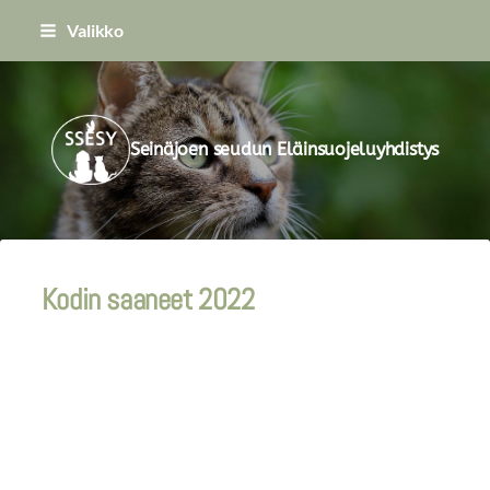
Siirry
Valikko
sivun
sisältöön
Seinäjoen seudun Eläinsuojeluyhdistys
Kodin saaneet 2022