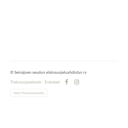
©
Seinäjoen seudun eläinsuojeluyhdistys ry
Tietosuojaseloste
Evästeet
Facebook
Instagram
Tehty Yhdistysavaimella