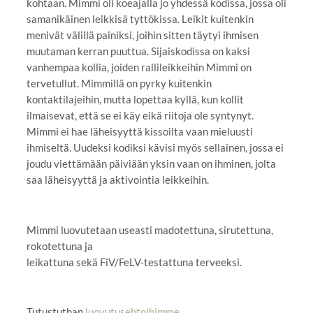
kohtaan. Mimmi oli koeajalla jo yhdessä kodissa, jossa oli
samanikäinen leikkisä tyttökissa. Leikit kuitenkin
menivät välillä painiksi, joihin sitten täytyi ihmisen
muutaman kerran puuttua. Sijaiskodissa on kaksi
vanhempaa kollia, joiden rallileikkeihin Mimmi on
tervetullut. Mimmillä on pyrky kuitenkin
kontaktilajeihin, mutta lopettaa kyllä, kun kollit
ilmaisevat, että se ei käy eikä riitoja ole syntynyt.
Mimmi ei hae läheisyyttä kissoilta vaan mieluusti
ihmiseltä. Uudeksi kodiksi kävisi myös sellainen, jossa ei
joudu viettämään päiviään yksin vaan on ihminen, jolta
saa läheisyyttä ja aktivointia leikkeihin.
Mimmi luovutetaan useasti madotettuna, sirutettuna,
rokotettuna ja
leikattuna sekä FiV/FeLV-testattuna terveeksi.
Tutustuthan
luovutusehtoihimme