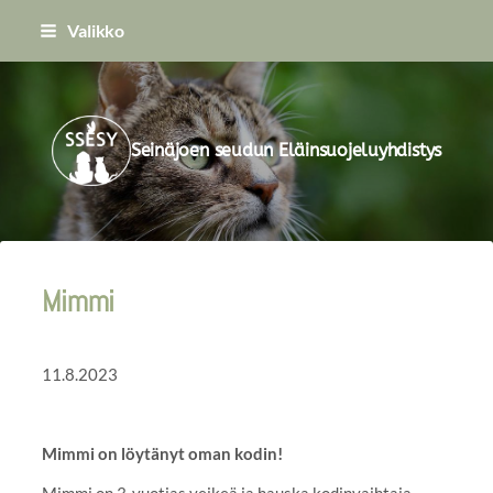
Siirry
Valikko
sivun
sisältöön
Seinäjoen seudun Eläinsuojeluyhdistys
Mimmi
11.8.2023
Mimmi on löytänyt oman kodin!
Mimmi on 3-vuotias veikeä ja hauska kodinvaihtaja