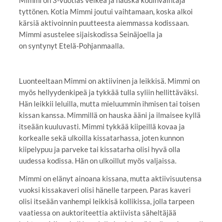
tyttönen. Kotia Mimmi joutui vaihtamaan, koska alkoi
kärsiä aktivoinnin puutteesta aiemmassa kodissaan.
Mimmi asustelee sijaiskodissa Seinäjoella ja
on syntynyt Etelä-Pohjanmaalla.
Luonteeltaan Mimmi on aktiivinen ja leikkisä. Mimmi on
myös hellyydenkipeä ja tykkää tulla syliin hellittäväksi.
Hän leikkii leluilla, mutta mieluummin ihmisen tai toisen
kissan kanssa. Mimmillä on hauska ääni ja ilmaisee kyllä
itseään kuuluvasti. Mimmi tykkää kiipeillä kovaa ja
korkealle sekä ulkoilla kissatarhassa, joten kunnon
kiipelypuu ja parveke tai kissatarha olisi hyvä olla
uudessa kodissa. Hän on ulkoillut myös valjaissa.
Mimmi on elänyt ainoana kissana, mutta aktiivisuutensa
vuoksi kissakaveri olisi hänelle tarpeen. Paras kaveri
olisi itseään vanhempi leikkisä kollikissa, jolla tarpeen
vaatiessa on auktoriteettia aktiivista säheltäjää