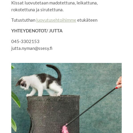
Kissat luovutetaan madotettuna, leikattuna,
rokotettuna ja sirutettuna.
Tutustuthan
luovutusehtoihimme
etukäteen
YHTEYDENOTOT/ JUTTA
045-3302153
jutta.nyman@ssesy.fi