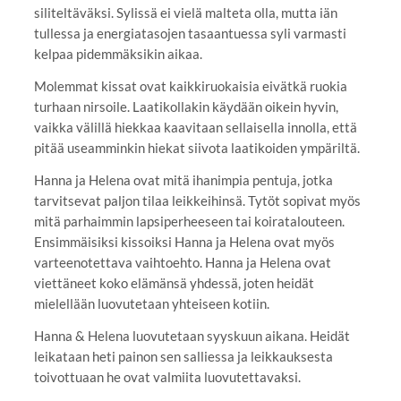
siliteltäväksi. Sylissä ei vielä malteta olla, mutta iän
tullessa ja energiatasojen tasaantuessa syli varmasti
kelpaa pidemmäksikin aikaa.
Molemmat kissat ovat kaikkiruokaisia eivätkä ruokia
turhaan nirsoile. Laatikollakin käydään oikein hyvin,
vaikka välillä hiekkaa kaavitaan sellaisella innolla, että
pitää useamminkin hiekat siivota laatikoiden ympäriltä.
Hanna ja Helena ovat mitä ihanimpia pentuja, jotka
tarvitsevat paljon tilaa leikkeihinsä. Tytöt sopivat myös
mitä parhaimmin lapsiperheeseen tai koiratalouteen.
Ensimmäisiksi kissoiksi Hanna ja Helena ovat myös
varteenotettava vaihtoehto. Hanna ja Helena ovat
viettäneet koko elämänsä yhdessä, joten heidät
mielellään luovutetaan yhteiseen kotiin.
Hanna & Helena luovutetaan syyskuun aikana. Heidät
leikataan heti painon sen salliessa ja leikkauksesta
toivottuaan he ovat valmiita luovutettavaksi.