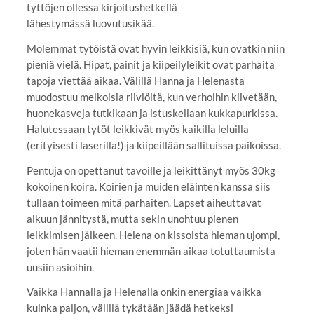
tyttöjen ollessa kirjoitushetkellä
lähestymässä luovutusikää.
Molemmat tytöistä ovat hyvin leikkisiä, kun ovatkin niin
pieniä vielä. Hipat, painit ja kiipeilyleikit ovat parhaita
tapoja viettää aikaa. Välillä Hanna ja Helenasta
muodostuu melkoisia riiviöitä, kun verhoihin kiivetään,
huonekasveja tutkikaan ja istuskellaan kukkapurkissa.
Halutessaan tytöt leikkivät myös kaikilla leluilla
(erityisesti laserilla!) ja kiipeillään sallituissa paikoissa.
Pentuja on opettanut tavoille ja leikittänyt myös 30kg
kokoinen koira. Koirien ja muiden eläinten kanssa siis
tullaan toimeen mitä parhaiten. Lapset aiheuttavat
alkuun jännitystä, mutta sekin unohtuu pienen
leikkimisen jälkeen. Helena on kissoista hieman ujompi,
joten hän vaatii hieman enemmän aikaa totuttaumista
uusiin asioihin.
Vaikka Hannalla ja Helenalla onkin energiaa vaikka
kuinka paljon, välillä tykätään jäädä hetkeksi