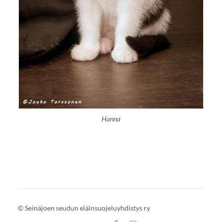
Hanna
©
Seinäjoen seudun eläinsuojeluyhdistys ry