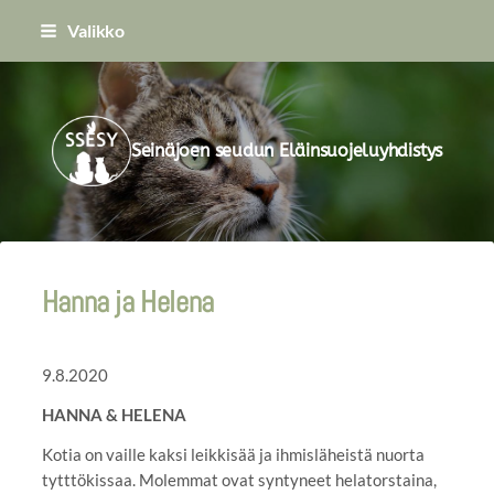
Siirry
Valikko
sivun
sisältöön
Seinäjoen seudun Eläinsuojeluyhdistys
Hanna ja Helena
9.8.2020
HANNA & HELENA
Kotia on vaille kaksi leikkisää ja ihmisläheistä nuorta
tytttökissaa. Molemmat ovat syntyneet helatorstaina,