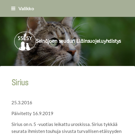
Siirry
Valikko
sivun
sisältöön
Seinäjoen seudun Eläinsuojeluyhdistys
Sirius
25.3.2016
Päivitetty 16.9.2019
Sirius on n. 5 -vuotias leikattu uroskissa. Sirius tykkää
seurata ihmisten touhuja sivusta turvallisen etäisyyden