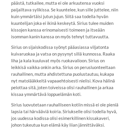
päästä, tutkailee, mutta ei ole arkuutensa vuoksi
paijailtava sylikissa. Se kuuntelee, kun sille juttelee, niin
kuin ymmärtäisi jutun jujun. Siitä saa todella hyvän
kuuntelijan joka ei ikinä keskeytä. Sirius tulee muiden
kissojen kanssa erinomaisesti toimeen ja itseään
isomman kanin kanssa on myös tehnyt tuttavuutta.
Sirius on sijaiskodissa syönyt pääasiassa viljatonta
kuivaruokaa ja vatsa on pysynyt sillä kunnossa. Raaka
liha ja kala kuuluvat myös ruokavalioon. Sirius on
leikkisä vaikka onkin arka. Sirius on perusluonteeltaan
rauhallinen, mutta ahdistettuna puolustautuu, kukapa
nyt matolääkkeitä vapaaehtoisesti nielisi. Kova hälinä
pelottaa sitä, joten toiveissa olisi rauhallinen ja arkaa
kissaa ymmärtävä loppuelämän koti.
Sirius luovutetaan rauhalliseen kotiin missä ei ole pieniä
lapsia tai härvääviä koiria. Siriukselle olisi todella hyvä,
jos uudessa kodissa olisi esimerkillinen kissakaveri,
johon tukeutua kun elämä käy liian jännittäväksi.