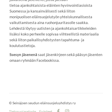
tietoa ajankohtaisista eläinten hyvinvointiasioista
Suomessa ja kansainvälisesti sekä liiton
monipuolisen eläinsuojelutyön yhteiskunnallisesta
vaikuttamisesta aina ruohonjuuritasolle saakka.
Lehdestä löytyy uutisten ja ajankohtaisartikkeleiden
lisäksi koko perheelle sopivaa viihteellistä materiaalia
sekä liiton paikallisyhdistysten tapahtuma- ja
koulutustietoja.
Ssesyn jäsenenä
saat jäsenkirjeen sekä pääsyn jäsenten
omaan ryhmään Facebookissa.
©
Seinäjoen seudun eläinsuojeluyhdistys ry
Tietosuojaseloste
Evästeet