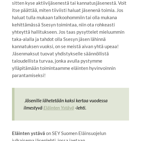
sitten kyse aktiivijäsenestä tai kannatusjäsenestä. Voit
itse päättää, miten tiiviisti haluat jäsenenä toimia. Jos
haluat tulla mukaan talkoohommiin tai olla mukana
kehittämässä Ssesyn toimintaa, niin ota rohkeasti
yhteyttä hallitukseen. Jos taas pysyttelet mieluummin
taka-alalla ja tahdot olla Ssesyn jäsen lähinnä
kannatuksen vuoksi, on se meistä aivan yhtä upeaa!
Jäsenmaksut tuovat yhdistykselle säännöllistä
taloudellista turvaa, jonka avulla pystymme
ylläpitämään toimintaamme eläinten hyvinvoinnin
parantamiseksi!
Jäsenille lähetetään kaksi kertaa vuodessa
ilmestyvä
Eläinten Ystävä
-lehti.
Eläinten ystävä
on SEY Suomen Eläinsuojelun
julkaisema jäsenlehti, jossa jaetaan