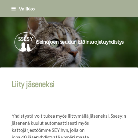
Siirry
Valikko
sivun
sisältöön
Seinäjoen seudun Eläinsuojeluyhdistys
Liity jäseneksi
Yhdistystä voit tukea myös liittymällä jäseneksi. Ssesy:n
jäsenenä kuulut automaattisesti myös
kattojärjestöömme SEY:hyn, jolla on
jopa 40 jäsenyhdistystä ympäri maata.