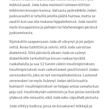
leikkisä puoli. Joda tulee mainiosti toimeen kilttien
leikkivien kissojen kanssa. Vatsasta pyöreähkön Jodan
juoksuvauhti ei lyhyillä jaloilla päätä huimaa, mutta se
nauttii kun saa olla mukana hippaleikeissä. Joda nauttii
myös kissapainista ja pallojen tai höyhenongen perässä
juoksemisesta.
Sijaiskotiin saapuessaan Joda oli väsynyt ja joi paljon
vettä. Asiaa tutkittiin ja selvisi, että Joda sairastaa
diabetestä. Siitä päivästä alkaen Joda on syönyt
diabetikoille tarkoitettua kissan ruokaa hyvällä
ruokahalulla ja saa 12 tunnin välein insuliinipistoksen.
Insuliinipistokset ovat vaikuttaneet positiivisesti Jodan
verensokeriin, joka on nyt normaalilukemissa. Laskenut
verensokeri on myös lisännyt Jodan aktiivisuutta
huimasti! Insuliinipistokset on helppo antaa samalla kun
poju syö. Insuliinikynän valmistelu ja itse pistos kestävät
yhdessä alle minuutin, eikä Joda edes säpsähdä pistosta.
Joda viihtyy kodissa, jossa on kissakaveri leikkejä ja