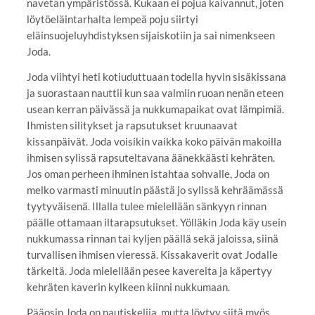
navetan ympäristössä. Kukaan ei pojua kaivannut, joten
löytöeläintarhalta lempeä poju siirtyi
eläinsuojeluyhdistyksen sijaiskotiin ja sai nimenkseen
Joda.
Joda viihtyi heti kotiuduttuaan todella hyvin sisäkissana
ja suorastaan nauttii kun saa valmiin ruoan nenän eteen
usean kerran päivässä ja nukkumapaikat ovat lämpimiä.
Ihmisten silitykset ja rapsutukset kruunaavat
kissanpäivät. Joda voisikin vaikka koko päivän makoilla
ihmisen sylissä rapsuteltavana äänekkäästi kehräten.
Jos oman perheen ihminen istahtaa sohvalle, Joda on
melko varmasti minuutin päästä jo sylissä kehräämässä
tyytyväisenä. Illalla tulee mielellään sänkyyn rinnan
päälle ottamaan iltarapsutukset. Yölläkin Joda käy usein
nukkumassa rinnan tai kyljen päällä sekä jaloissa, siinä
turvallisen ihmisen vieressä. Kissakaverit ovat Jodalle
tärkeitä. Joda mielellään pesee kavereita ja käpertyy
kehräten kaverin kylkeen kiinni nukkumaan.
Pääosin Joda on nautiskelija, mutta löytyy siitä myös