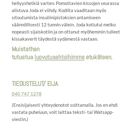
hellyyshetkiä varten. Pomottavien kissojen seurassa
alistuva Joda ei viihdy. Kodilta vaaditaan myös
sitoutumista insuliinipistoksien antamiseen
säännöllisesti 12 tunnin välein. Joda kotiutui melko
nopeasti sijaiskotiin ja on ottanut myöhemmin tulleet
kissakaverit täydestä sydämestä vastaan.
Muistathan
tutustua
luovutusehtoihimme
etukäteen.
TIEDUSTELUT/ EIJA
040 747 1278
(Ensisijaisesti yhteydenotot soittamalla. Jos en ehdi
vastata puheluun, voit laittaa teksti- tai Watsapp-
viestin.)