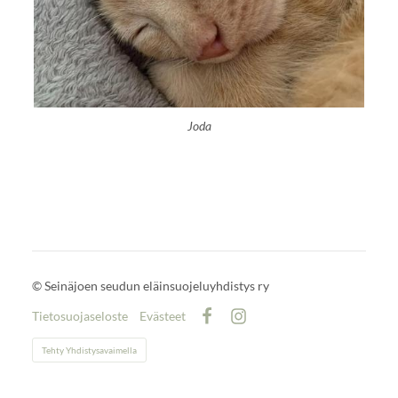
Joda
©
Seinäjoen seudun eläinsuojeluyhdistys ry
Tietosuojaseloste
Evästeet
Facebook
Instagram
Tehty Yhdistysavaimella