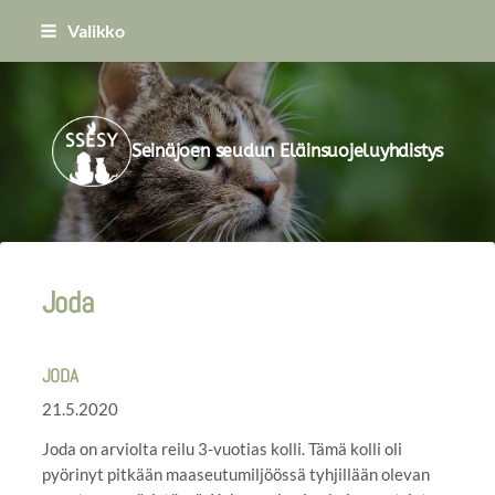
Siirry
Valikko
sivun
sisältöön
Seinäjoen seudun Eläinsuojeluyhdistys
Joda
JODA
21.5.2020
Joda on arviolta reilu 3-vuotias kolli. Tämä kolli oli
pyörinyt pitkään maaseutumiljöössä tyhjillään olevan