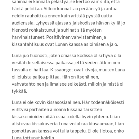
sähinää ei kannata pelästyä, se kertoo vain siitä, että
häntä pelottaa. Silloin kannattaa perääntyä ja antaa
neidin rauhoittua ennen kuin yrittää pyytää uutta
audienssia. Lyhyessä ajassa sijaiskodissa hän on kyllä jo
hienosti rohkaistunut ja suhinat sitä myöten
harvinaistuneet. Positiivinen vahvistaminen ja
kissantahtisuus ovat Lunan kanssa asioimisen a ja o.
Luna juo huonosti, joten omassa kodissa olisi hyvä olla
vesilähde sellaisessa paikassa, että veden lätkiminen
tassulla ei haittaa. Kissaonget ovat kivoja, muuten Luna
ei leluista paljoa piittaa. Hän on itsenäinen,
vahvatahtoinen ja ilmaisee selkeästi, milloin ja mistä ei
tykkää.
Luna ei ole kovin kissasosiaalinen. Hän todennäköisesti
viihtyisi parhaiten ainoana kissana tai sitten
kissakemioiden pitää osua todella hyvin yhteen. Liian
alistuvaa kissakaveria Luna voi alkaa kiusaamaan, liian
pomottavan kanssa voi tulla tappelu. Ei ole tietoa, onko
Luna tottunut koiriin.