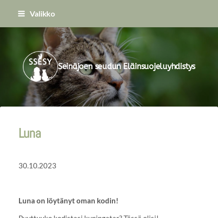
Siirry
Valikko
sivun
sisältöön
Seinäjoen seudun Eläinsuojeluyhdistys
Luna
30.10.2023
Luna on löytänyt oman kodin!
Puuttuuko kodistasi kuningatar? Tässä olisi!