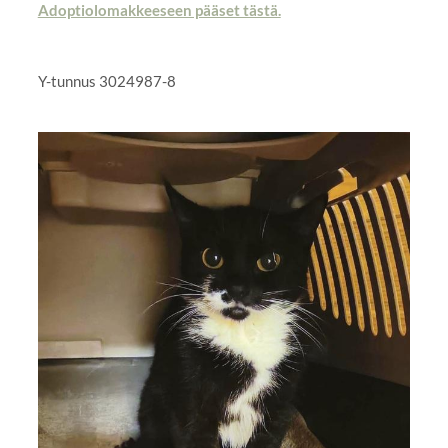
Adoptiolomakkeeseen pääset tästä.
Y-tunnus 3024987-8