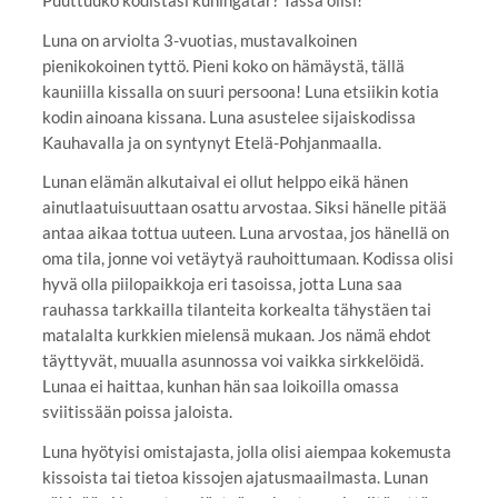
Luna on arviolta 3-vuotias, mustavalkoinen
pienikokoinen tyttö. Pieni koko on hämäystä, tällä
kauniilla kissalla on suuri persoona! Luna etsiikin kotia
kodin ainoana kissana. Luna asustelee sijaiskodissa
Kauhavalla ja on syntynyt Etelä-Pohjanmaalla.
Lunan elämän alkutaival ei ollut helppo eikä hänen
ainutlaatuisuuttaan osattu arvostaa. Siksi hänelle pitää
antaa aikaa tottua uuteen. Luna arvostaa, jos hänellä on
oma tila, jonne voi vetäytyä rauhoittumaan. Kodissa olisi
hyvä olla piilopaikkoja eri tasoissa, jotta Luna saa
rauhassa tarkkailla tilanteita korkealta tähystäen tai
matalalta kurkkien mielensä mukaan. Jos nämä ehdot
täyttyvät, muualla asunnossa voi vaikka sirkkelöidä.
Lunaa ei haittaa, kunhan hän saa loikoilla omassa
sviitissään poissa jaloista.
Luna hyötyisi omistajasta, jolla olisi aiempaa kokemusta
kissoista tai tietoa kissojen ajatusmaailmasta. Lunan