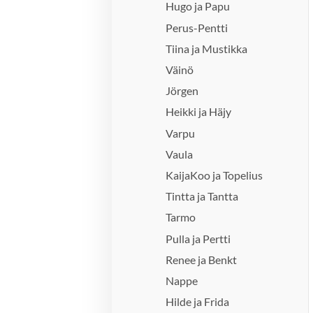
Hugo ja Papu
Perus-Pentti
Tiina ja Mustikka
Väinö
Jörgen
Heikki ja Häjy
Varpu
Vaula
KaijaKoo ja Topelius
Tintta ja Tantta
Tarmo
Pulla ja Pertti
Renee ja Benkt
Nappe
Hilde ja Frida