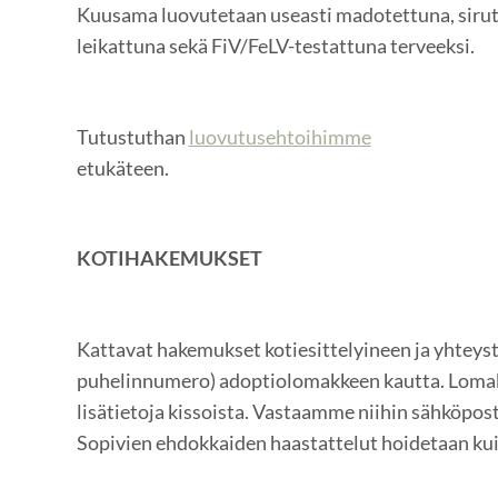
Kuusama luovutetaan useasti madotettuna, sirut
leikattuna sekä FiV/FeLV-testattuna terveeksi.
Tutustuthan
luovutusehtoihimme
etukäteen.
KOTIHAKEMUKSET
Kattavat hakemukset kotiesittelyineen ja yhteysti
puhelinnumero) adoptiolomakkeen kautta. Lomak
lisätietoja kissoista. Vastaamme niihin sähköpost
Sopivien ehdokkaiden haastattelut hoidetaan kui