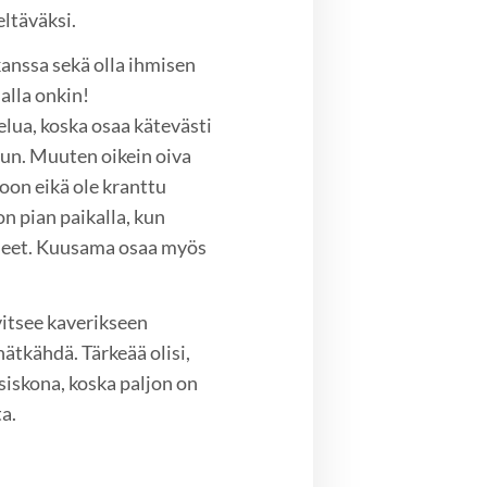
eltäväksi.
kanssa sekä olla ihmisen
alla onkin!
elua, koska osaa kätevästi
uun. Muuten oikein oiva
koon eikä ole kranttu
n pian paikalla, kun
uneet. Kuusama osaa myös
itsee kaverikseen
hätkähdä. Tärkeää olisi,
siskona, koska paljon on
a.