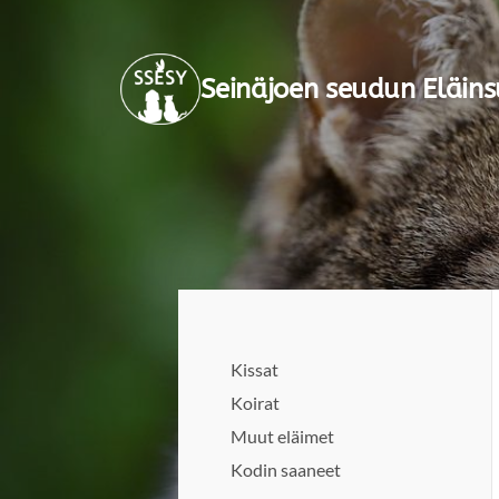
Siirry
sivun
Seinäjoen seudun Eläins
sisältöön
Kissat
Koirat
Muut eläimet
Kodin saaneet