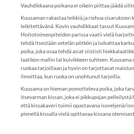
Vauhdikkaana poikana ei oikein piittaa jäädä silit
Kuusaman rakastaa leikkiä ja riehua sisaruksien 
leikitettävänä. Kovin vauhdikkaat tassut Kuusam
Hoitotoimenpiteiden parissa vaatii vielä harjoitt
tehdä itsestään vetelän pötkön ja luikahtaa kark
poika, joka osaa tehdä asiat siististi hiekkalaatik
laatikon mallin tai kuivikkeen suhteen. Kuusama o
ruokaa tarjoillaan ja hyvin on tarjottavat maist
ilmoittaa, kun ruoka on unohtunut tarjoilla.
Kuusama on hieman pomotteleva poika, joka tarv
itsevarman kissan, joka ei pikkupojan pelleilystä 
että kissakaveri toimii opastavana isoveljenä/iso
pienellä kissalla vielä opittavaa kissana olemisest