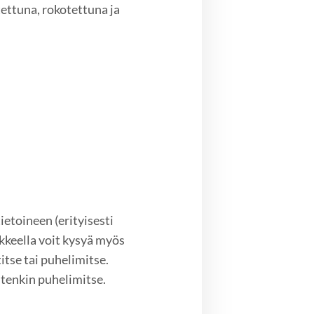
ettuna, rokotettuna ja
etoineen (erityisesti
keella voit kysyä myös
itse tai puhelimitse.
tenkin puhelimitse.