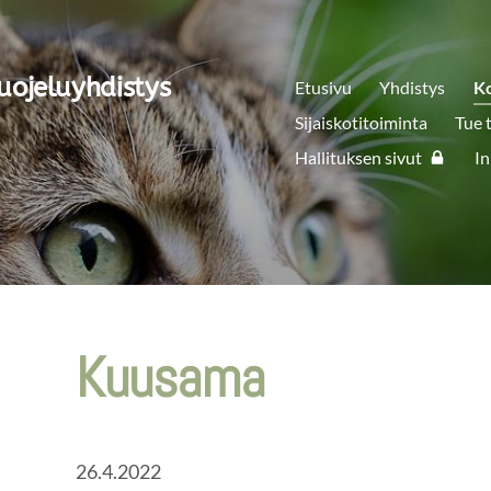
uojeluyhdistys
Etusivu
Yhdistys
K
Sijaiskotitoiminta
Tue 
Hallituksen sivut
In
Kuusama
26.4.2022