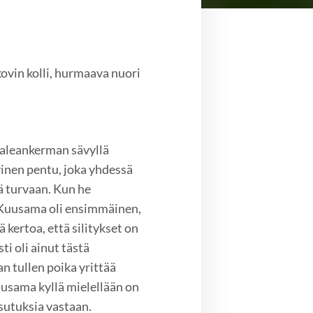
vin kolli, hurmaava nuori
aleankerman sävyllä
inen pentu, joka yhdessä
ä turvaan. Kun he
n Kuusama oli ensimmäinen,
 kertoa, että silitykset on
ti oli ainut tästä
an tullen poika yrittää
usama kyllä mielellään on
sutuksia vastaan.