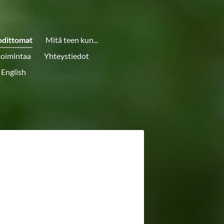
odittomat
Mitä teen kun...
toimintaa
Yhteystiedot
 English