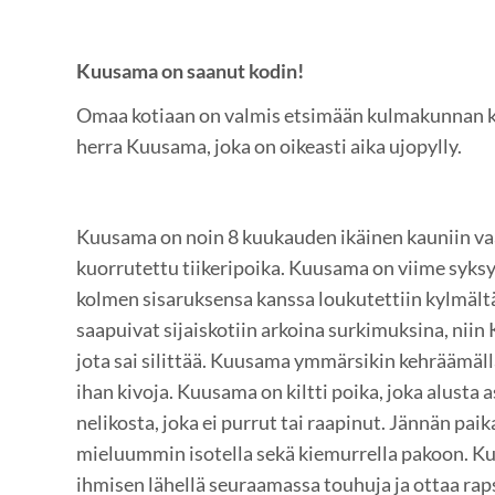
Kuusama on saanut kodin!
Omaa kotiaan on valmis etsimään kulmakunnan ko
herra Kuusama, joka on oikeasti aika ujopylly.
Kuusama on noin 8 kuukauden ikäinen kauniin va
kuorrutettu tiikeripoika. Kuusama on viime syksy
kolmen sisaruksensa kanssa loukutettiin kylmält
saapuivat sijaiskotiin arkoina surkimuksina, nii
jota sai silittää. Kuusama ymmärsikin kehräämällä
ihan kivoja. Kuusama on kiltti poika, joka alusta as
nelikosta, joka ei purrut tai raapinut. Jännän paik
mieluummin isotella sekä kiemurrella pakoon. Ku
ihmisen lähellä seuraamassa touhuja ja ottaa rap