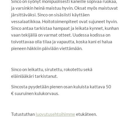
Sinco on syönyt monipuolisesti kaneille sopivaa ruokaa,
ja varsinkin heinä maistuu hyvin. Oksat myös maistuvat
järsittäväksi. Sinco on sisäsiisti käyttäen
vessalaatikkoa. Hoitotoimenpiteet ovat sujuneet hyvin.
Sinco antaa tarkistaa hampaat ja leikata kynnet, kunhan
vaan tekijällä on varmat otteet. Uudessa kodissa on
toivottavaa olla tilaa ja vapautta, koska kani ei halua
pieneen häkkiin päiviään viettämään.
Sinco on leikattu, sirutettu, rokotettu sekä
eläinlääkäri tarkistanut.
Sincosta pyydetään pienen osan kuluista kattava 50
€ suuruinen kulukorvaus.
Tutustuthan
luovutusehtoihimme
etukäteen.