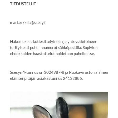
TIEDUSTELUT
mari.erkkila@ssesy.fi
Hakemukset kotiesittelyineen ja yhteystietoineen
(erityisesti puhelinnumero) sähköpostilla. Sopivien
ehdokkaiden haastattelut hoidetaan puhelimitse.
Ssesyn Y-tunnus on 3024987-8 ja Ruokaviraston alainen
eläintenpitäjän asiakastunnus 24132886.