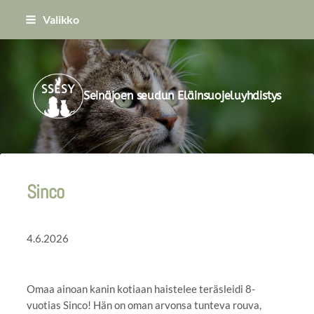
Siirry
Valikko
sivun
sisältöön
Seinäjoen seudun Eläinsuojeluyhdistys
Sinco
4.6.2026
Omaa ainoan kanin kotiaan haistelee teräsleidi 8-
vuotias Sinco! Hän on oman arvonsa tunteva rouva,