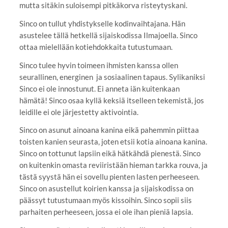
mutta sitäkin suloisempi pitkäkorva risteytyskani.
Sinco on tullut yhdistykselle kodinvaihtajana. Hän
asustelee tällä hetkellä sijaiskodissa Ilmajoella. Sinco
ottaa mielellään kotiehdokkaita tutustumaan.
Sinco tulee hyvin toimeen ihmisten kanssa ollen
seurallinen, energinen ja sosiaalinen tapaus. Sylikaniksi
Sinco ei ole innostunut. Ei anneta iän kuitenkaan
hämätä! Sinco osaa kyllä keksiä itselleen tekemistä, jos
leidille ei ole järjestetty aktivointia.
Sinco on asunut ainoana kanina eikä pahemmin piittaa
toisten kanien seurasta, joten etsii kotia ainoana kanina.
Sinco on tottunut lapsiin eikä hätkähdä pienestä. Sinco
on kuitenkin omasta reviiristään hieman tarkka rouva, ja
tästä syystä hän ei sovellu pienten lasten perheeseen.
Sinco on asustellut koirien kanssa ja sijaiskodissa on
päässyt tutustumaan myös kissoihin. Sinco sopii siis
parhaiten perheeseen, jossa ei ole ihan pieniä lapsia.