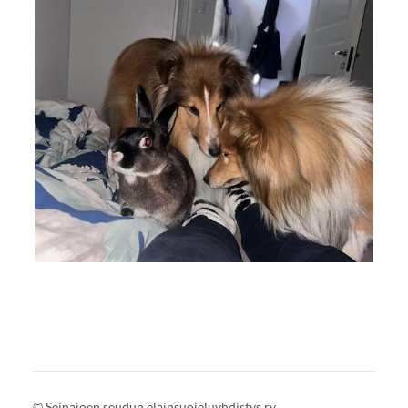
©
Seinäjoen seudun eläinsuojeluyhdistys ry