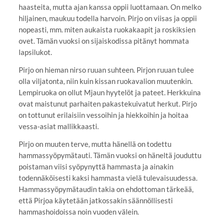
haasteita, mutta ajan kanssa oppii luottamaan. On melko
hiljainen, maukuu todella harvoin. Pirjo on viisas ja oppii
nopeasti, mm. miten aukaista ruokakaapit ja roskiksien
ovet. Tämän vuoksi on sijaiskodissa pitänyt hommata
lapsilukot.
Pirjo on hieman nirso ruuan suhteen. Pirjon ruuan tulee
olla viljatonta, niin kuin kissan ruokavalion muutenkin.
Lempiruoka on ollut Mjaun hyytelöt ja pateet. Herkkuina
ovat maistunut parhaiten pakastekuivatut herkut. Pirjo
on tottunut erilaisiin vessoihin ja hiekkoihin ja hoitaa
vessa-asiat mallikkaasti.
Pirjo on muuten terve, mutta hänellä on todettu
hammassyöpymätauti. Tämän vuoksi on häneltä jouduttu
poistaman viisi syöpynyttä hammasta ja ainakin
todennäköisesti kaksi hammasta vielä tulevaisuudessa.
Hammassyöpymätaudin takia on ehdottoman tärkeää,
että Pirjoa käytetään jatkossakin säännöllisesti
hammashoidoissa noin vuoden välein.