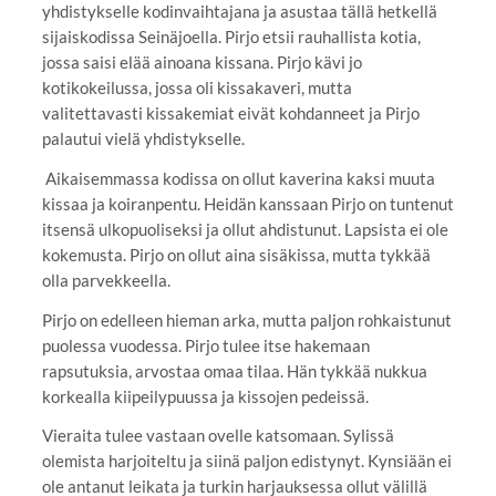
yhdistykselle kodinvaihtajana ja asustaa tällä hetkellä
sijaiskodissa Seinäjoella. Pirjo etsii rauhallista kotia,
jossa saisi elää ainoana kissana. Pirjo kävi jo
kotikokeilussa, jossa oli kissakaveri, mutta
valitettavasti kissakemiat eivät kohdanneet ja Pirjo
palautui vielä yhdistykselle.
Aikaisemmassa kodissa on ollut kaverina kaksi muuta
kissaa ja koiranpentu. Heidän kanssaan Pirjo on tuntenut
itsensä ulkopuoliseksi ja ollut ahdistunut. Lapsista ei ole
kokemusta. Pirjo on ollut aina sisäkissa, mutta tykkää
olla parvekkeella.
Pirjo on edelleen hieman arka, mutta paljon rohkaistunut
puolessa vuodessa. Pirjo tulee itse hakemaan
rapsutuksia, arvostaa omaa tilaa. Hän tykkää nukkua
korkealla kiipeilypuussa ja kissojen pedeissä.
Vieraita tulee vastaan ovelle katsomaan. Sylissä
olemista harjoiteltu ja siinä paljon edistynyt. Kynsiään ei
ole antanut leikata ja turkin harjauksessa ollut välillä