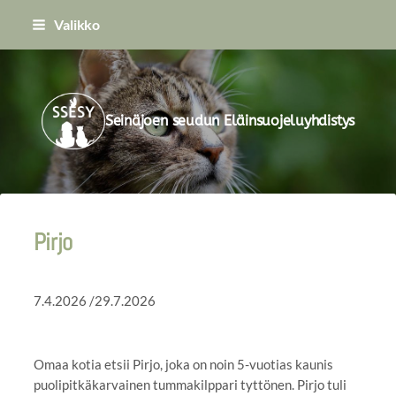
Siirry
Valikko
sivun
sisältöön
Seinäjoen seudun Eläinsuojeluyhdistys
Pirjo
7.4.2026 /29.7.2026
Omaa kotia etsii Pirjo, joka on noin 5-vuotias kaunis
puolipitkäkarvainen tummakilppari tyttönen. Pirjo tuli